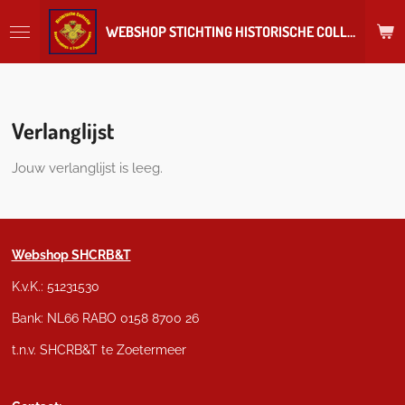
Ga
WEBSHOP STICHTING HISTORISCHE COLLECTIE REGIMENT
direct
naar
de
hoofdinhoud
Verlanglijst
Jouw verlanglijst is leeg.
Webshop SHCRB&T
K.v.K.: 51231530
Bank: NL66 RABO 0158 8700 26
t.n.v. SHCRB&T te Zoetermeer