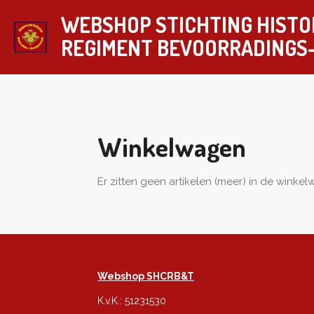
Ga
WEBSHOP STICHTING HISTO
direct
REGIMENT
BEVOORRADINGS
naar
de
hoofdinhoud
Winkelwagen
Er zitten geen artikelen (meer) in de winke
Webshop SHCRB&T
K.v.K.: 51231530