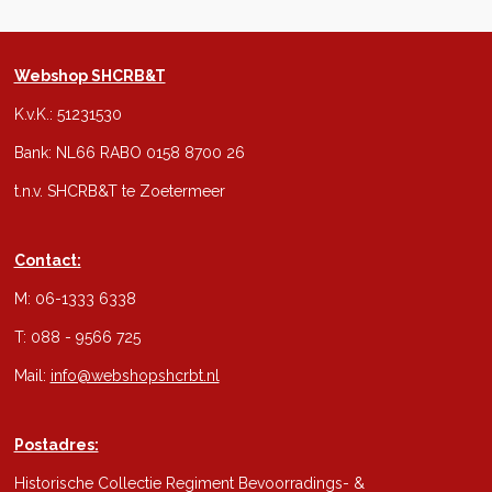
Webshop SHCRB&T
K.v.K.: 51231530
Bank: NL66 RABO 0158 8700 26
t.n.v. SHCRB&T te Zoetermeer
Contact:
M: 06-1333 6338
T: 088 - 9566 725
Mail:
info@webshopshcrbt.nl
Postadres:
Historische Collectie Regiment Bevoorradings- &