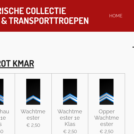
ISCHE COLLECTIE
HOME
& TRANSPORTTROEPEN
ROT KMAR
hau
Wachtme
Wachtme
Opper
 1e
ester
ester 1e
Wachtme
s
Klas
ester
€ 2,50
50
€ 2,50
€ 2,50