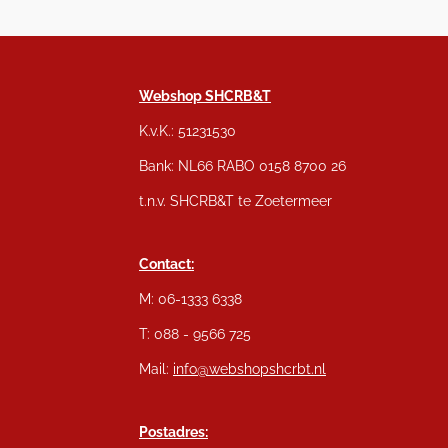
Webshop SHCRB&T
K.v.K.: 51231530
Bank: NL66 RABO 0158 8700 26
t.n.v. SHCRB&T te Zoetermeer
Contact:
M: 06-1333 6338
T: 088 - 9566 725
Mail:
info@webshopshcrbt.nl
Postadres: