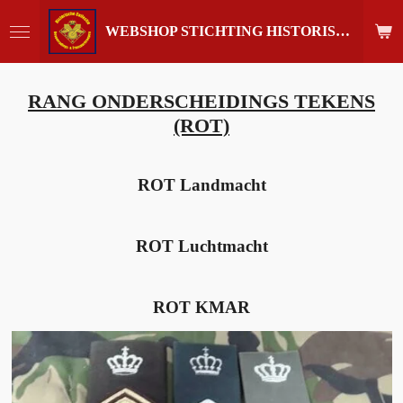
Ga
WEBSHOP STICHTING HISTORISCHE COLLECTIE REGIMENT
direct
naar
de
hoofdinhoud
RANG ONDERSCHEIDINGS TEKENS
(ROT)
ROT Landmacht
ROT Luchtmacht
ROT KMAR