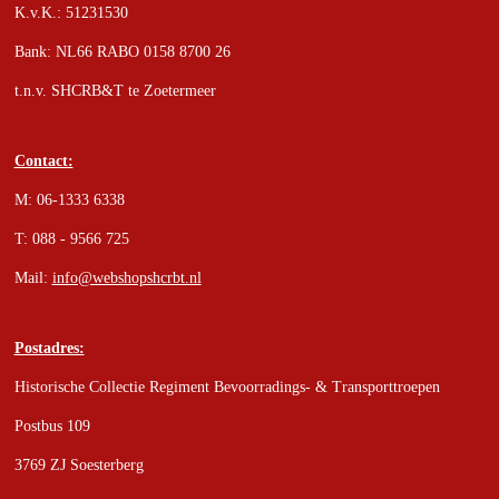
K.v.K.: 51231530
Bank: NL66 RABO 0158 8700 26
t.n.v. SHCRB&T te Zoetermeer
Contact:
M: 06-1333 6338
T: 088 - 9566 725
Mail:
info@webshopshcrbt.nl
Postadres:
Historische Collectie Regiment Bevoorradings- & Transporttroepen
Postbus 109
3769 ZJ Soesterberg