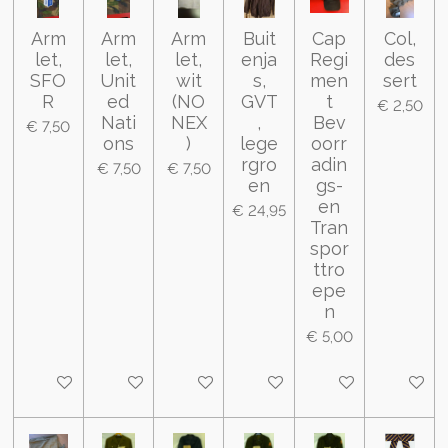
Arm
Arm
Arm
Buit
Cap
Col,
let,
let,
let,
enja
Regi
des
SFO
Unit
wit
s,
men
sert
R
ed
(NO
GVT
t
€ 2,50
Nati
NEX
,
Bev
€ 7,50
ons
)
lege
oorr
rgro
adin
€ 7,50
€ 7,50
en
gs-
en
€ 24,95
Tran
spor
ttro
epe
n
€ 5,00
In winkelwagen
In winkelwagen
In winkelwagen
In winkelwagen
In winkelwagen
In wink