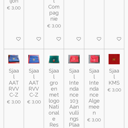
ljon
t
Com
€ 3,00
pag
nie
€ 3,00
In winkelwagen
In winkelwagen
In winkelwagen
In winkelwagen
In winkelwagen
In wink
Sjaa
Sjaa
Sjaa
Sjaa
Sjaa
Sjaa
l
l
l
l
l
l
AAT
AAT
gro
Inte
Inte
KMS
RVV
RVV
en
nda
nda
€ 3,00
C-Z
C-Z
met
nce
nce
logo
103
Alge
€ 3,00
€ 3,00
Nati
Aan
mee
onal
vulli
n
e
ngs
€ 3,00
Res
Plaa