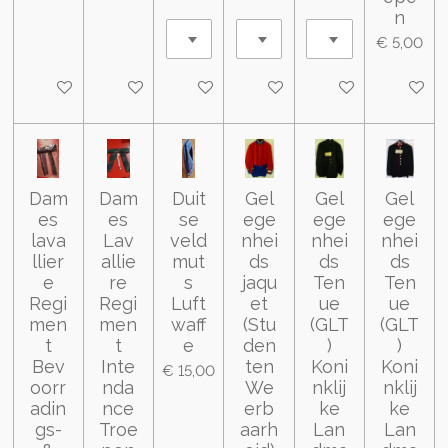
n
€ 5,00
In winkelwagen
In winkelwagen
In winkelwagen
In winkelwagen
In winkelwagen
In wink
Dam
Dam
Duit
Gel
Gel
Gel
es
es
se
ege
ege
ege
lava
Lav
veld
nhei
nhei
nhei
llier
allie
mut
ds
ds
ds
e
re
s
jaqu
Ten
Ten
Regi
Regi
Luft
et
ue
ue
men
men
waff
(Stu
(GLT
(GLT
t
t
e
den
)
)
Bev
Inte
ten
Koni
Koni
€ 15,00
oorr
nda
We
nklij
nklij
adin
nce
erb
ke
ke
gs-
Troe
aarh
Lan
Lan