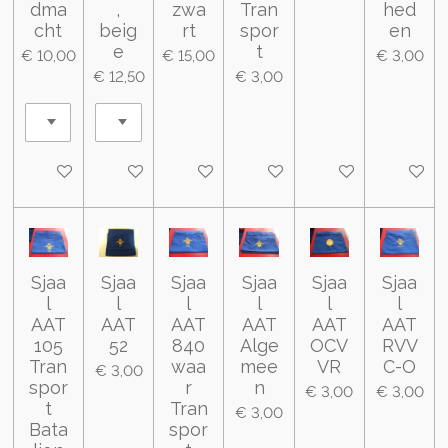
dma
,
zwa
Tran
hed
cht
beig
rt
spor
en
e
t
€ 10,00
€ 15,00
€ 3,00
€ 12,50
€ 3,00
In winkelwagen
In winkelwagen
In winkelwagen
In winkelwagen
In winkelwagen
In wink
Sjaa
Sjaa
Sjaa
Sjaa
Sjaa
Sjaa
l
l
l
l
l
l
AAT
AAT
AAT
AAT
AAT
AAT
105
52
840
Alge
OCV
RVV
Tran
waa
mee
VR
C-O
€ 3,00
spor
r
n
€ 3,00
€ 3,00
t
Tran
€ 3,00
Bata
spor