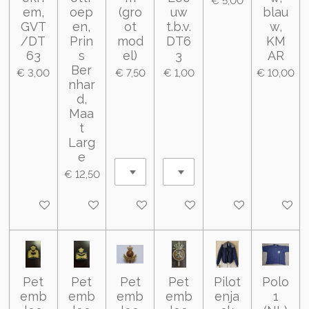
€ 5,00
em,
oep
(gro
uw
blau
GVT
en,
ot
t.b.v.
w,
/DT
Prin
mod
DT6
KM
63
s
el)
3
AR
Ber
€ 3,00
€ 7,50
€ 1,00
€ 10,00
nhar
d,
Maa
t
Larg
e
€ 12,50
In winkelwagen
In winkelwagen
In winkelwagen
In winkelwagen
In winkelwagen
In wink
Pet
Pet
Pet
Pet
Pilot
Polo
emb
emb
emb
emb
enja
1