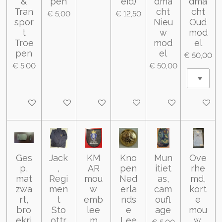
&
pen
eid)
dma
dma
Tran
cht
cht
€ 5,00
€ 12,50
spor
Nieu
Oud
t
w
mod
Troe
mod
el
pen
el
€ 50,00
€ 5,00
€ 50,00
In winkelwagen
In winkelwagen
In winkelwagen
In winkelwagen
In winkelwagen
In wink
Ges
Jack
KM
Kno
Mun
Ove
p,
,
AR
pen
itiet
rhe
mat
Regi
mou
Ned
as,
md,
zwa
men
w
erla
cam
kort
rt,
t
emb
nds
oufl
e
bro
Sto
lee
e
age
mou
ekri
ottr
m
Lee
w,