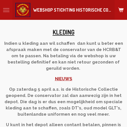
Ga
WEBSHOP STICHTING HISTORISCHE COLLECTIE REGIMENT
direct
naar
de
hoofdinhoud
KLEDING
Indien u kleding aan wil schaffen dan kunt u beter een
afspraak maken met de conservator van de HCRB&T
om te passen. Na betaling via de webshop is uw
bestelling definitief en kan niet retour gezonden of
geruild worden.
NIEUWS
Op zaterdag 5 april a.s. is de Historische Collectie
geopend. De conservator zal dan aanwezig zijn in het
depot. Die dag is er dus een mogelijkheid om speciale
kleding aan te schaffen, zoals DT's, oud model GLT's,
buitenlandse uniformen en nog veel meer.
U kunt in het depot alleen contant betalen, pinnen is