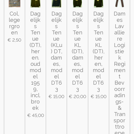
Col,
Dag
Dag
Dag
Dag
Dam
lege
elijk
elijk
elijk
elijk
es
rgro
s
s
s
s
Lav
en
Ten
Ten
Ten
Ten
allie
ue
ue
ue
ue
re
€ 2,50
(DT),
(KLu
KL
KL
Logi
her
) DT,
(DT),
(DT),
stie
en.
dam
dam
her
k
oud
es,
es,
en,
Regi
mod
mod
mod
mod
men
el
el
el
el
t
195
DT6
DT6
DT6
Bev
9,
3
3
3
oorr
incl.
adin
€ 15,00
€ 20,00
€ 15,00
bro
gs-
ek
&
Tran
€ 45,00
spor
ttro
epe