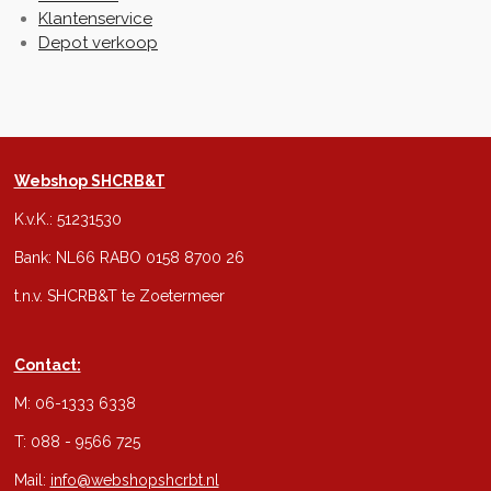
Klantenservice
Depot verkoop
Webshop SHCRB&T
K.v.K.: 51231530
Bank: NL66 RABO 0158 8700 26
t.n.v. SHCRB&T te Zoetermeer
Contact:
M: 06-1333 6338
T: 088 - 9566 725
Mail:
info@webshopshcrbt.nl