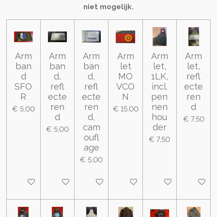
niet mogelijk.
Arm
Arm
Arm
Arm
Arm
Arm
ban
ban
ban
let
let,
let,
d
d,
d,
MO
1LK,
refl
SFO
refl
refl
VCO
incl.
ecte
R
ecte
ecte
N
pen
ren
ren
ren
nen
d
€ 5,00
€ 15,00
d
d,
hou
€ 7,50
cam
der
€ 5,00
oufl
€ 7,50
age
€ 5,00
In winkelwagen
In winkelwagen
In winkelwagen
In winkelwagen
In winkelwagen
In wink