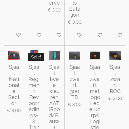
erve
ts
Bata
€ 3,00
ljon
€ 3,00
In winkelwagen
In winkelwagen
In winkelwagen
In winkelwagen
In winkelwagen
In wink
Sale!
Sjaa
Sjaa
Sjaa
Sjaa
Sjaa
Sjaa
l
l
l
l
l
l
Nati
Regi
twe
zwa
zwa
zwa
onal
men
e
rt
rt
rt
e
t
kleu
300
met
ROC
Sect
Bev
ren
TD
logo
€ 3,00
or
oorr
AAT
Leg
€ 3,00
adin
(Roo
erko
€ 3,00
gs-
d/Bl
rps
&
auw
Logi
Tran
)
stie