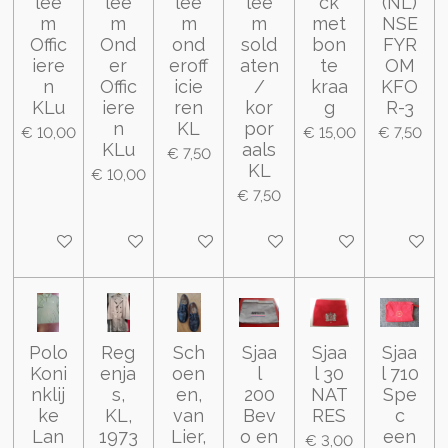
lee
lee
lee
lee
ck
(NL)
m
m
m
m
met
NSE
Offic
Ond
ond
sold
bon
FYR
iere
er
eroff
aten
te
OM
n
Offic
icie
/
kraa
KFO
KLu
iere
ren
kor
g
R-3
n
KL
por
€ 10,00
€ 15,00
€ 7,50
KLu
aals
€ 7,50
KL
€ 10,00
€ 7,50
In winkelwagen
In winkelwagen
In winkelwagen
In winkelwagen
In winkelwagen
In wink
Polo
Reg
Sch
Sjaa
Sjaa
Sjaa
Koni
enja
oen
l
l 30
l 710
nklij
s,
en,
200
NAT
Spe
ke
KL,
van
Bev
RES
c
Lan
1973
Lier,
o en
een
€ 3,00