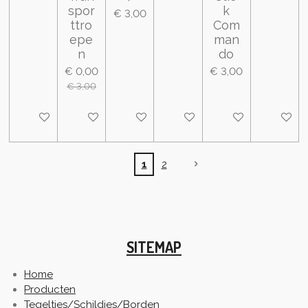
spor
k
€ 3,00
ttro
Com
epe
man
n
do
€ 0,00
€ 3,00
€ 3,00
In winkelwagen
In winkelwagen
In winkelwagen
In winkelwagen
In winkelwagen
In wink
1
2
SITEMAP
Home
Producten
Tegeltjes/Schildjes/Borden