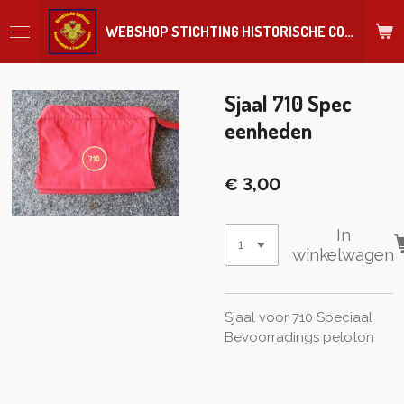
Ga
WEBSHOP STICHTING HISTORISCHE COLLECTIE REGIMENT
direct
naar
de
hoofdinhoud
Sjaal 710 Spec
eenheden
€ 3,00
In
winkelwagen
Sjaal voor 710 Speciaal
Bevoorradings peloton