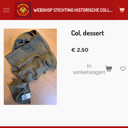
Ga
WEBSHOP STICHTING HISTORISCHE COLLECTIE REGIMENT
direct
naar
de
hoofdinhoud
Col, dessert
€ 2,50
In
winkelwagen