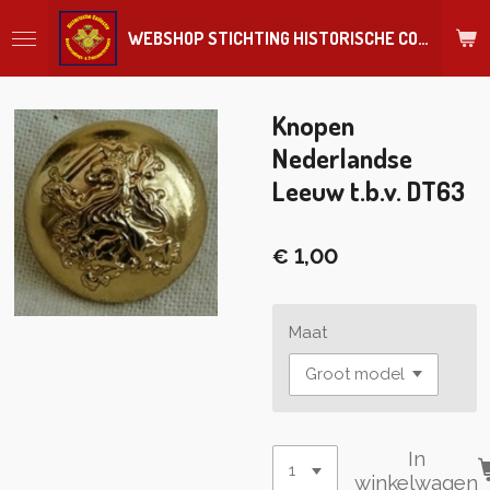
Ga
WEBSHOP STICHTING HISTORISCHE COLLECTIE REGIMENT
direct
naar
de
hoofdinhoud
Knopen
Nederlandse
Leeuw t.b.v. DT63
€ 1,00
Maat
In
winkelwagen