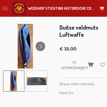
Ga
WEBSHOP STICHTING HISTORISCHE COLLECTIE REGIMENT
direct
naar
de
hoofdinhoud
Duitse veldmuts
Luftwaffe
€ 15,00
In
winkelwagen
Blauw met rode bies
Maat 60