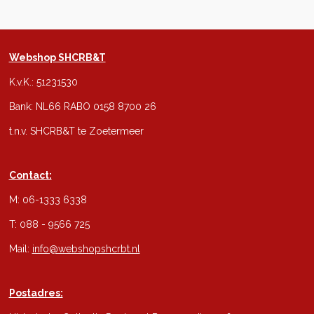
Webshop SHCRB&T
K.v.K.: 51231530
Bank: NL66 RABO 0158 8700 26
t.n.v. SHCRB&T te Zoetermeer
Contact:
M: 06-1333 6338
T: 088 - 9566 725
Mail:
info@webshopshcrbt.nl
Postadres: