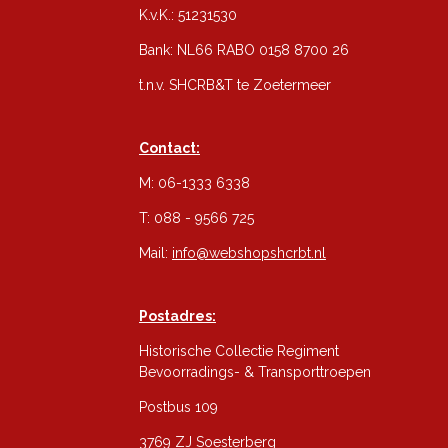
K.v.K.: 51231530
Bank: NL66 RABO 0158 8700 26
t.n.v. SHCRB&T te Zoetermeer
Contact:
M: 06-1333 6338
T: 088 - 9566 725
Mail:
info@webshopshcrbt.nl
Postadres:
Historische Collectie Regiment
Bevoorradings- & Transporttroepen
Postbus 109
3769 ZJ Soesterberg