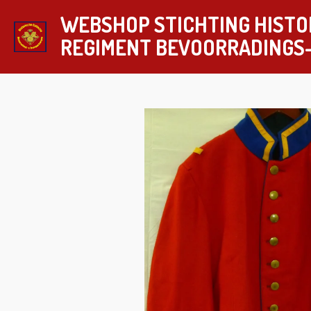
Ga
WEBSHOP STICHTING HISTO
direct
REGIMENT
BEVOORRADINGS
naar
de
hoofdinhoud