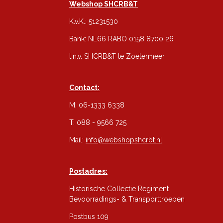
Webshop SHCRB&T
K.v.K.: 51231530
Bank: NL66 RABO 0158 8700 26
t.n.v. SHCRB&T te Zoetermeer
Contact:
M: 06-1333 6338
T: 088 - 9566 725
Mail:
info@webshopshcrbt.nl
Postadres:
Historische Collectie Regiment
Bevoorradings- & Transporttroepen
Postbus 109