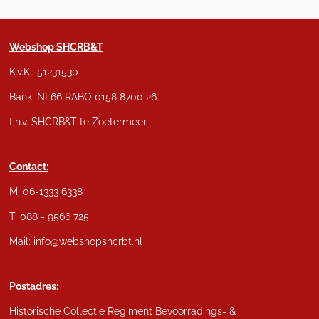
Webshop SHCRB&T
K.v.K.: 51231530
Bank: NL66 RABO 0158 8700 26
t.n.v. SHCRB&T te Zoetermeer
Contact:
M: 06-1333 6338
T: 088 - 9566 725
Mail:
info@webshopshcrbt.nl
Postadres:
Historische Collectie Regiment Bevoorradings- &