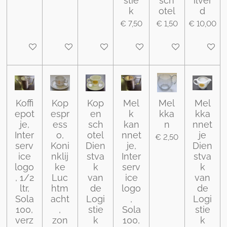
stie
sch
ilver
k
otel
d
€ 7,50
€ 1,50
€ 10,00
In winkelwagen
In winkelwagen
In winkelwagen
In winkelwagen
In winkelwagen
In wink
Koffi
Kop
Kop
Mel
Mel
Mel
epot
espr
en
k
kka
kka
je,
ess
sch
kan
n
nnet
Inter
o,
otel
nnet
je
€ 2,50
serv
Koni
Dien
je,
Dien
ice
nklij
stva
Inter
stva
logo
ke
k
serv
k
, 1/2
Luc
van
ice
van
ltr,
htm
de
logo
de
Sola
acht
Logi
,
Logi
100,
,
stie
Sola
stie
verz
zon
k
100,
k