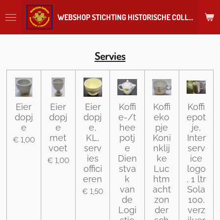
Ga
WEBSHOP STICHTING HISTORISCHE COLLECTIE REGIMENT
direct
naar
de
hoofdinhoud
Servies
Eier
Eier
Eier
Koffi
Koffi
Koffi
dopj
dopj
dopj
e-/t
eko
epot
e
e
e,
hee
pje
je,
met
KL,
potj
Koni
Inter
€ 1,00
voet
serv
e
nklij
serv
ies
Dien
ke
ice
€ 1,00
offici
stva
Luc
logo
eren
k
htm
, 1 ltr
van
acht
Sola
€ 1,50
de
zon
100,
Logi
der
verz