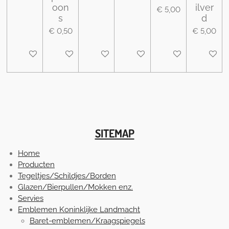
oon
ilver
€ 5,00
s
d
€ 0,50
€ 5,00
In winkelwagen
In winkelwagen
In winkelwagen
In winkelwagen
In winkelwagen
In wink
SITEMAP
Home
Producten
Tegeltjes/Schildjes/Borden
Glazen/Bierpullen/Mokken enz.
Servies
Emblemen Koninklijke Landmacht
Baret-emblemen/Kraagspiegels