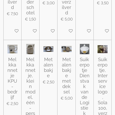
ilver
der
verz
€ 3,00
€ 3,50
d
sch
ilver
otel
d
€ 7,50
€ 1,50
€ 5,00
In winkelwagen
In winkelwagen
In winkelwagen
In winkelwagen
In winkelwagen
In wink
Mel
Mel
Met
Met
Suik
Suik
kka
kka
alen
alen
erpo
erpo
nnet
nnet
bakj
bakj
tje
tje,
je
je,
e
e
Dien
Inter
KPU
klei
met
stva
serv
€ 2,50
-
n
dek
k
ice
bedr
mod
sel
van
logo
ijf
el,
de
,
€ 5,00
één
Logi
Sola
€ 2,50
-
stie
100,
pers
k
verz