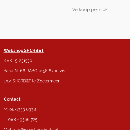
Verkoop per stuk
Webshop SHCRB&T
K.v.K.: 51231530
Bank: NL66 RABO 0158 8700 26
t.n.v. SHCRB&T te Zoetermeer
Contact:
M: 06-1333 6338
T: 088 - 9566 725
Mail:
info@webshopshcrbt.nl