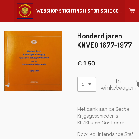
Ga
WEBSHOP STICHTING HISTORISCHE COLLECTIE REGIMENT
direct
naar
de
hoofdinhoud
Honderd jaren
KNVEO 1877-1977
€ 1,50
In
winkelwagen
Met dank aan de Sectie
Krijgsgeschiedenis
KL/KLu en Ons Leger.
Door Kol Intendance Staf