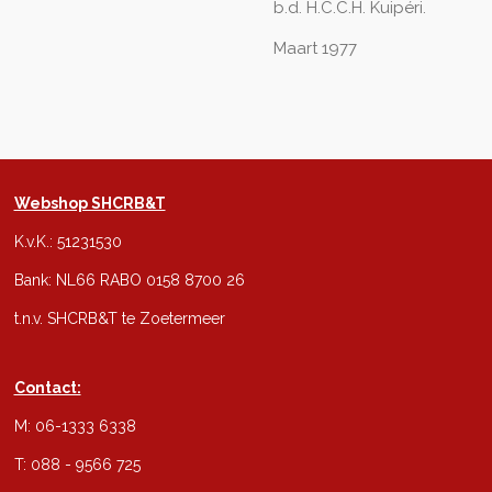
b.d. H.C.C.H. Kuipéri.
Maart 1977
Webshop SHCRB&T
K.v.K.: 51231530
Bank: NL66 RABO 0158 8700 26
t.n.v. SHCRB&T te Zoetermeer
Contact:
M: 06-1333 6338
T: 088 - 9566 725