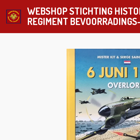
Ga
WEBSHOP STICHTING HISTO
direct
REGIMENT
BEVOORRADINGS
naar
de
hoofdinhoud