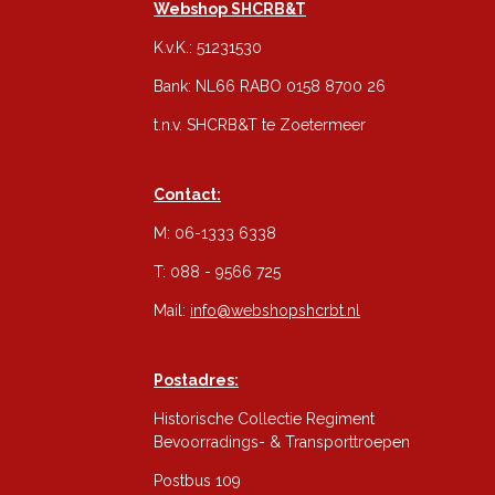
Webshop SHCRB&T
K.v.K.: 51231530
Bank: NL66 RABO 0158 8700 26
t.n.v. SHCRB&T te Zoetermeer
Contact:
M: 06-1333 6338
T: 088 - 9566 725
Mail:
info@webshopshcrbt.nl
Postadres:
Historische Collectie Regiment
Bevoorradings- & Transporttroepen
Postbus 109