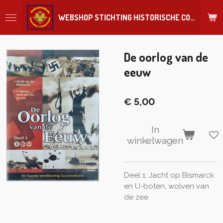
Ga
WEBSHOP STICHTING HISTORISCHE COLLECTIE REGIMENT
direct
naar
de
hoofdinhoud
De oorlog van de
eeuw
€ 5,00
In
winkelwagen
Deel 1: Jacht op Bismarck
en U-boten, wolven van
de zee