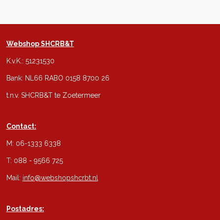
Webshop SHCRB&T
K.v.K.: 51231530
Bank: NL66 RABO 0158 8700 26
t.n.v. SHCRB&T te Zoetermeer
Contact:
M: 06-1333 6338
T: 088 - 9566 725
Mail:
info@webshopshcrbt.nl
Postadres: