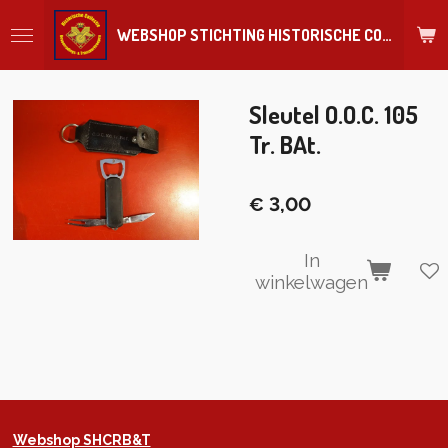
Ga
WEBSHOP STICHTING HISTORISCHE COLLECTIE REGIMENT
direct
naar
de
hoofdinhoud
Sleutel O.O.C. 105
Tr. BAt.
€ 3,00
In
winkelwagen
Webshop SHCRB&T