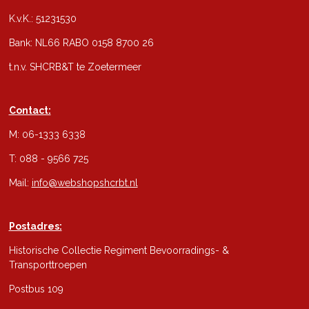
K.v.K.: 51231530
Bank: NL66 RABO 0158 8700 26
t.n.v. SHCRB&T te Zoetermeer
Contact:
M: 06-1333 6338
T: 088 - 9566 725
Mail:
info@webshopshcrbt.nl
Postadres:
Historische Collectie Regiment Bevoorradings- &
Transporttroepen
Postbus 109