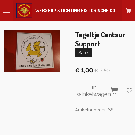
Ga
WEBSHOP STICHTING HISTORISCHE COLLECTIE REGIMENT
direct
naar
de
hoofdinhoud
Tegeltje Centaur
Support
Sale!
€ 1,00
€ 2,50
In
winkelwagen
Artikelnummer:
68