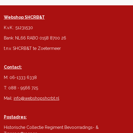
Webshop SHCRB&T
K.v.K.: 51231530
Bank: NL66 RABO 0158 8700 26
t.n.v. SHCRB&T te Zoetermeer
Contact:
M: 06-1333 6338
T: 088 - 9566 725
Mail:
info@webshopshcrbt.nl
Postadres:
Historische Collectie Regiment Bevoorradings- &