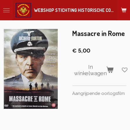
Ga
WEBSHOP STICHTING HISTORISCHE COLLECTIE REGIMENT
direct
naar
de
hoofdinhoud
Massacre in Rome
€ 5,00
In
winkelwagen
Aangrijpende oorlogsfilm