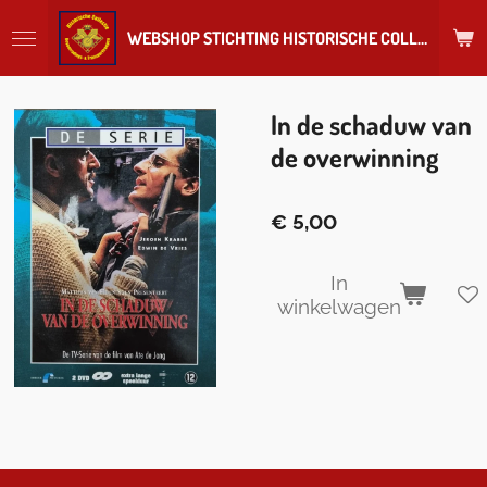
Ga
WEBSHOP STICHTING HISTORISCHE COLLECTIE REGIMENT
direct
naar
de
hoofdinhoud
In de schaduw van
de overwinning
€ 5,00
In
winkelwagen