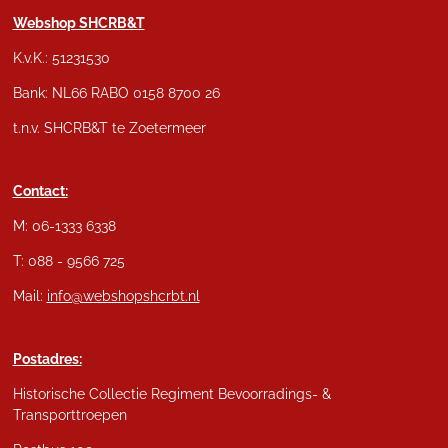
Webshop SHCRB&T
K.v.K.: 51231530
Bank: NL66 RABO 0158 8700 26
t.n.v. SHCRB&T te Zoetermeer
Contact:
M: 06-1333 6338
T: 088 - 9566 725
Mail:
info@webshopshcrbt.nl
Postadres:
Historische Collectie Regiment Bevoorradings- &
Transporttroepen