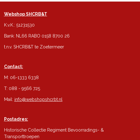
Webshop SHCRB&T
K.v.K.: 51231530
Bank: NL66 RABO 0158 8700 26
t.n.v. SHCRB&T te Zoetermeer
Contact:
M: 06-1333 6338
T: 088 - 9566 725
Mail:
info@webshopshcrbt.nl
Postadres:
Historische Collectie Regiment Bevoorradings- &
Transporttroepen