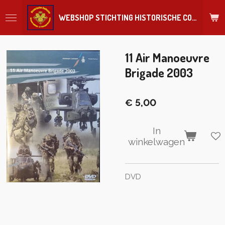
Ga
WEBSHOP STICHTING HISTORISCHE COLLECTIE REGIMENT
direct
naar
de
hoofdinhoud
11 Air Manoeuvre
Brigade 2003
€ 5,00
In
winkelwagen
DVD