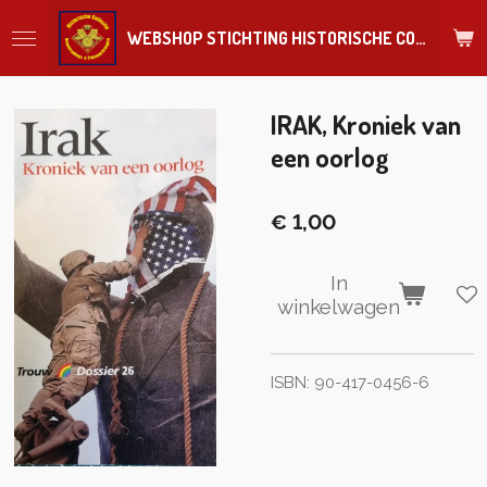
Ga
WEBSHOP STICHTING HISTORISCHE COLLECTIE REGIMENT
direct
naar
de
hoofdinhoud
IRAK, Kroniek van
een oorlog
€ 1,00
In
winkelwagen
ISBN: 90-417-0456-6