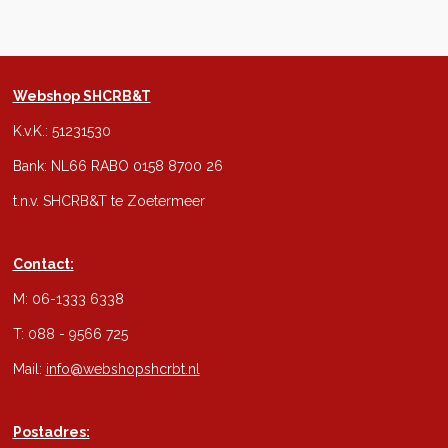
Webshop SHCRB&T
K.v.K.: 51231530
Bank: NL66 RABO 0158 8700 26
t.n.v. SHCRB&T te Zoetermeer
Contact:
M: 06-1333 6338
T: 088 - 9566 725
Mail:
info@webshopshcrbt.nl
Postadres: