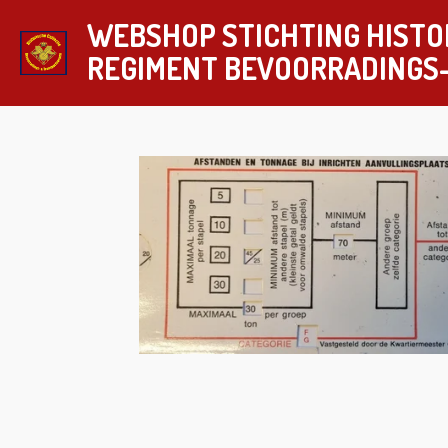
Ga
WEBSHOP STICHTING HISTO
direct
REGIMENT
BEVOORRADINGS
naar
de
hoofdinhoud