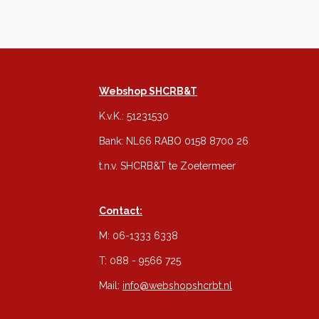
Webshop SHCRB&T
K.v.K.: 51231530
Bank: NL66 RABO 0158 8700 26
t.n.v. SHCRB&T te Zoetermeer
Contact:
M: 06-1333 6338
T: 088 - 9566 725
Mail:
info@webshopshcrbt.nl