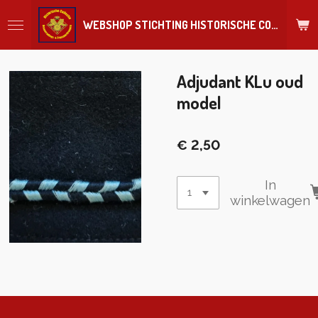
Ga
WEBSHOP STICHTING HISTORISCHE COLLECTIE REGIMENT
direct
naar
de
hoofdinhoud
Adjudant KLu oud
model
€ 2,50
In
winkelwagen