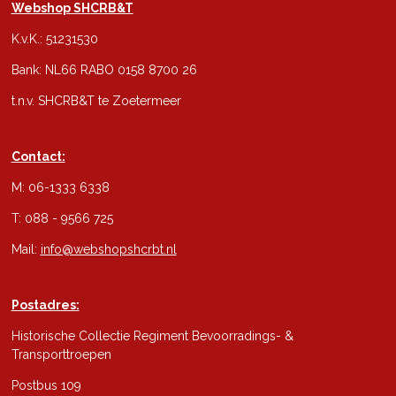
Webshop SHCRB&T
K.v.K.: 51231530
Bank: NL66 RABO 0158 8700 26
t.n.v. SHCRB&T te Zoetermeer
Contact:
M: 06-1333 6338
T: 088 - 9566 725
Mail:
info@webshopshcrbt.nl
Postadres:
Historische Collectie Regiment Bevoorradings- &
Transporttroepen
Postbus 109