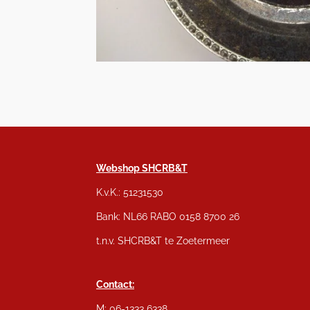
Webshop SHCRB&T
K.v.K.: 51231530
Bank: NL66 RABO 0158 8700 26
t.n.v. SHCRB&T te Zoetermeer
Contact:
M: 06-1333 6338