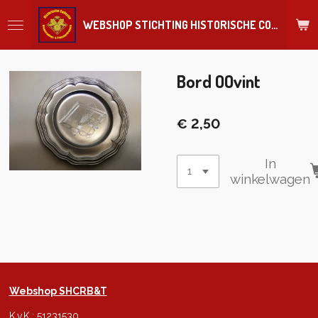
Ga
WEBSHOP STICHTING HISTORISCHE COLLECTIE REGIMENT
direct
naar
de
hoofdinhoud
Bord OOvint
€ 2,50
In
winkelwagen
Webshop SHCRB&T
K.v.K.: 51231530