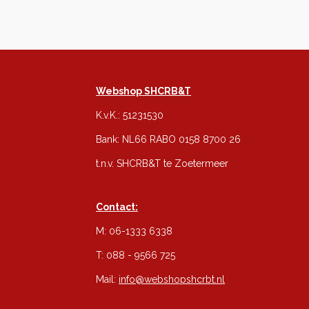
Webshop SHCRB&T
K.v.K.: 51231530
Bank: NL66 RABO 0158 8700 26
t.n.v. SHCRB&T te Zoetermeer
Contact:
M: 06-1333 6338
T: 088 - 9566 725
Mail:
info@webshopshcrbt.nl