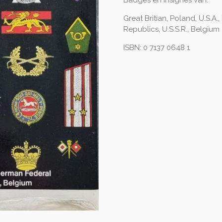
Badges en insignes van:
Great Britian, Poland, U.S.A
Republics, U.S.S.R., Belgium
ISBN: 0 7137 0648 1