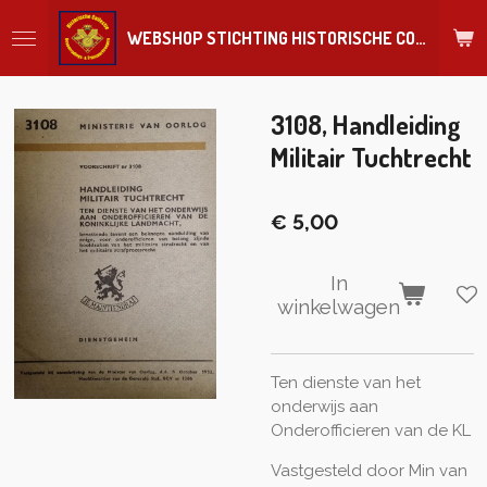
Ga
WEBSHOP STICHTING HISTORISCHE COLLECTIE REGIMENT
direct
naar
de
hoofdinhoud
3108, Handleiding
Militair Tuchtrecht
€ 5,00
In
winkelwagen
Ten dienste van het
onderwijs aan
Onderofficieren van de KL
Vastgesteld door Min van