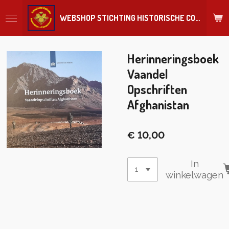
Ga
WEBSHOP STICHTING HISTORISCHE COLLECTIE REGIMENT
direct
naar
de
hoofdinhoud
Herinneringsboek
Vaandel
Opschriften
Afghanistan
€ 10,00
In
winkelwagen