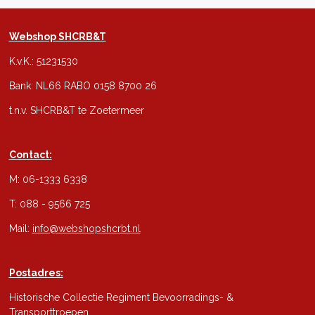
Webshop SHCRB&T
K.v.K.: 51231530
Bank: NL66 RABO 0158 8700 26
t.n.v. SHCRB&T te Zoetermeer
Contact:
M: 06-1333 6338
T: 088 - 9566 725
Mail:
info@webshopshcrbt.nl
Postadres:
Historische Collectie Regiment Bevoorradings- &
Transporttroepen