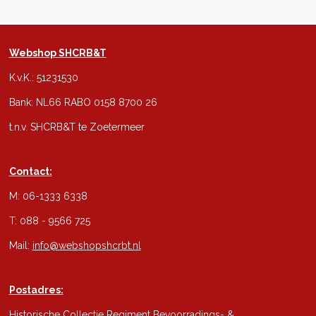
Webshop SHCRB&T
K.v.K.: 51231530
Bank: NL66 RABO 0158 8700 26
t.n.v. SHCRB&T te Zoetermeer
Contact:
M: 06-1333 6338
T: 088 - 9566 725
Mail:
info@webshopshcrbt.nl
Postadres:
Historische Collectie Regiment Bevoorradings- &