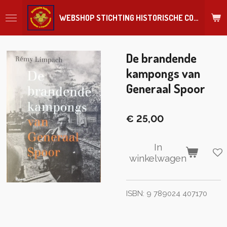
Ga
WEBSHOP STICHTING HISTORISCHE COLLECTIE REGIMENT
direct
naar
de
hoofdinhoud
De brandende
kampongs van
Generaal Spoor
€ 25,00
In
winkelwagen
ISBN: 9 789024 407170