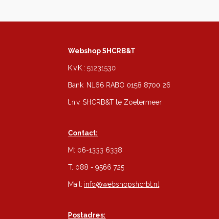
Webshop SHCRB&T
K.v.K.: 51231530
Bank: NL66 RABO 0158 8700 26
t.n.v. SHCRB&T te Zoetermeer
Contact:
M: 06-1333 6338
T: 088 - 9566 725
Mail:
info@webshopshcrbt.nl
Postadres: