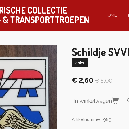
RISCHE COLLECTIE
HOME
-
& TRANSPORTTROEPEN
Schildje SVV
Sale!
€ 2,50
€ 5,00
In winkelwagen
Artikelnummer:
989