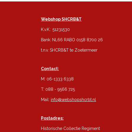
Webshop SHCRB&T
K.v.K.: 51231530
Bank: NL66 RABO 0158 8700 26
t.n.v. SHCRB&T te Zoetermeer
Contact:
M: 06-1333 6338
T: 088 - 9566 725
Mail:
info@webshopshcrbt.nl
Postadres:
Historische Collectie Regiment