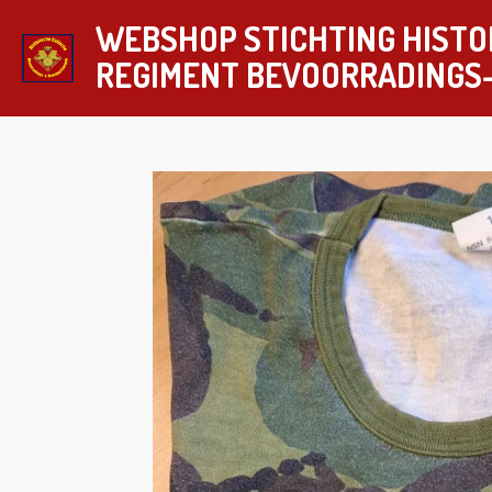
Ga
WEBSHOP STICHTING HISTO
direct
REGIMENT
BEVOORRADINGS
naar
de
hoofdinhoud