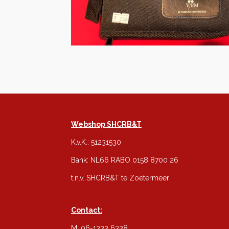
Webshop SHCRB&T
K.v.K.: 51231530
Bank: NL66 RABO 0158 8700 26
t.n.v. SHCRB&T te Zoetermeer
Contact:
M: 06-1333 6338