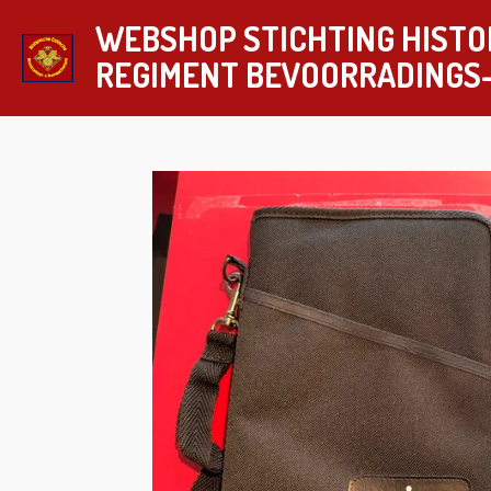
Ga
WEBSHOP STICHTING HISTO
direct
REGIMENT
BEVOORRADINGS
naar
de
hoofdinhoud