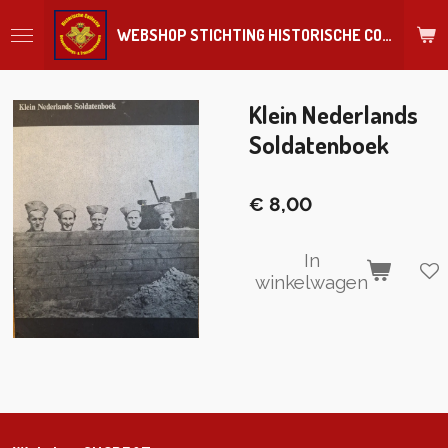
Ga
WEBSHOP STICHTING HISTORISCHE COLLECTIE REGIMENT
direct
naar
de
hoofdinhoud
Klein Nederlands
Soldatenboek
€ 8,00
In
winkelwagen