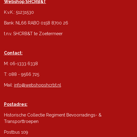
Webshop SHCRB&T
K.v.K.: 51231530
Bank: NL66 RABO 0158 8700 26
t.n.v. SHCRB&T te Zoetermeer
Contact:
M: 06-1333 6338
T: 088 - 9566 725
Mail:
info@webshopshcrbt.nl
Postadres:
Historische Collectie Regiment Bevoorradings- &
Transporttroepen
Postbus 109