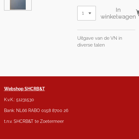
In
winkelwagen
Uitgave van de VN in
diverse talen
Webshop SHCRB&T
K.v.K.: 51231530
Bank: NL66 RABO 0158 8700 26
t.n.v. SHCRB&T te Zoetermeer