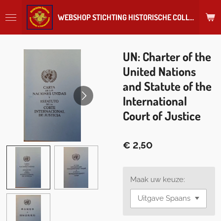
Ga
WEBSHOP STICHTING HISTORISCHE COLLECTIE REGIMENT
direct
naar
de
hoofdinhoud
UN: Charter of the
United Nations
and Statute of the
International
Court of Justice
€ 2,50
Maak uw keuze: