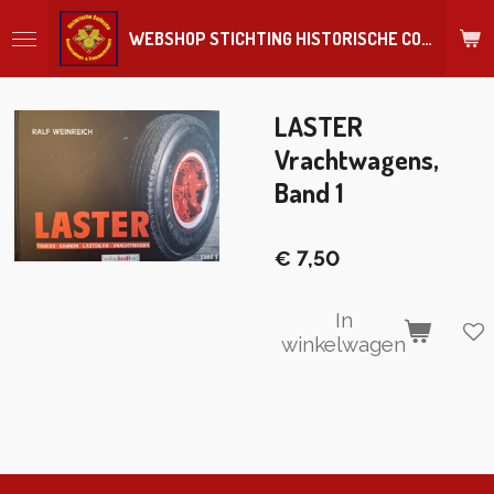
Ga
WEBSHOP STICHTING HISTORISCHE COLLECTIE REGIMENT
direct
naar
de
hoofdinhoud
LASTER
Vrachtwagens,
Band 1
€ 7,50
In
winkelwagen