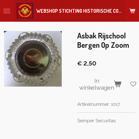
Ga
WEBSHOP STICHTING HISTORISCHE COLLECTIE REGIMENT
direct
naar
de
hoofdinhoud
Asbak Rijschool
Bergen Op Zoom
€ 2,50
In
winkelwagen
Artikelnummer:
1017
Semper Securitas