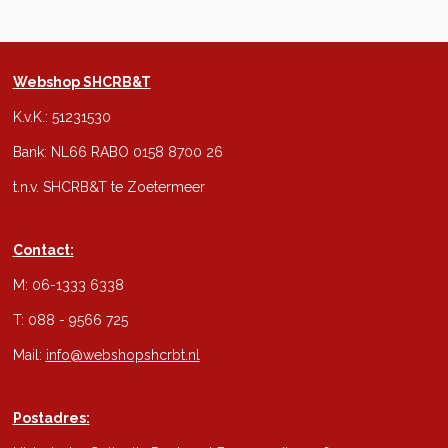
Webshop SHCRB&T
K.v.K.: 51231530
Bank: NL66 RABO 0158 8700 26
t.n.v. SHCRB&T te Zoetermeer
Contact:
M: 06-1333 6338
T: 088 - 9566 725
Mail:
info@webshopshcrbt.nl
Postadres: