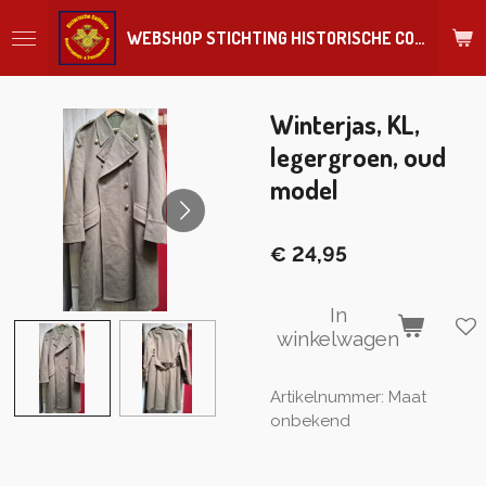
Ga
WEBSHOP STICHTING HISTORISCHE COLLECTIE REGIMENT
direct
naar
de
hoofdinhoud
Winterjas, KL,
legergroen, oud
model
€ 24,95
In
winkelwagen
Artikelnummer:
Maat
onbekend