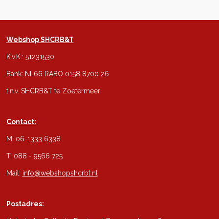
Webshop SHCRB&T
K.v.K.: 51231530
Bank: NL66 RABO 0158 8700 26
t.n.v. SHCRB&T te Zoetermeer
Contact:
M: 06-1333 6338
T: 088 - 9566 725
Mail:
info@webshopshcrbt.nl
Postadres: