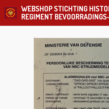
Ga
WEBSHOP STICHTING HISTO
direct
REGIMENT
BEVOORRADINGS
naar
de
hoofdinhoud