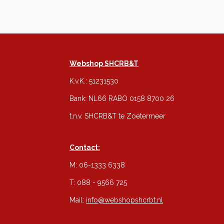
Webshop SHCRB&T
K.v.K.: 51231530
Bank: NL66 RABO 0158 8700 26
t.n.v. SHCRB&T te Zoetermeer
Contact:
M: 06-1333 6338
T: 088 - 9566 725
Mail:
info@webshopshcrbt.nl