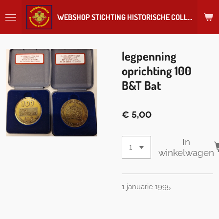
Ga
WEBSHOP STICHTING HISTORISCHE COLLECTIE REGIMENT
direct
naar
de
hoofdinhoud
legpenning
oprichting 100
B&T Bat
€ 5,00
In
winkelwagen
1 januarie 1995