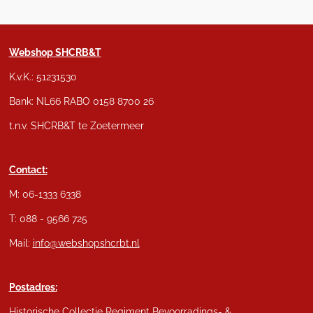
Webshop SHCRB&T
K.v.K.: 51231530
Bank: NL66 RABO 0158 8700 26
t.n.v. SHCRB&T te Zoetermeer
Contact:
M: 06-1333 6338
T: 088 - 9566 725
Mail:
info@webshopshcrbt.nl
Postadres:
Historische Collectie Regiment Bevoorradings- &