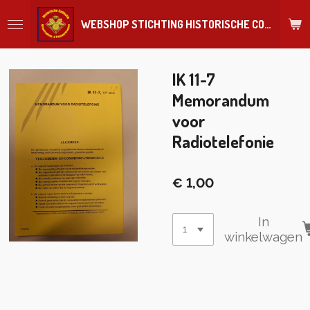
Ga
WEBSHOP STICHTING HISTORISCHE COLLECTIE REGIMENT
direct
naar
de
hoofdinhoud
IK 11-7
Memorandum
voor
Radiotelefonie
€ 1,00
In
winkelwagen