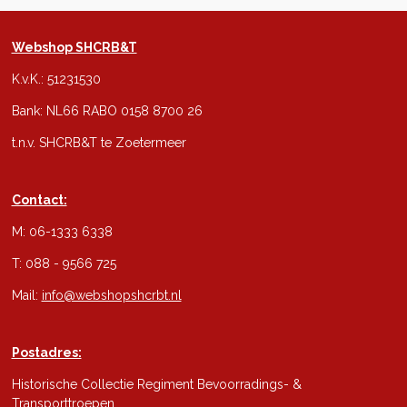
Webshop SHCRB&T
K.v.K.: 51231530
Bank: NL66 RABO 0158 8700 26
t.n.v. SHCRB&T te Zoetermeer
Contact:
M: 06-1333 6338
T: 088 - 9566 725
Mail:
info@webshopshcrbt.nl
Postadres:
Historische Collectie Regiment Bevoorradings- &
Transporttroepen