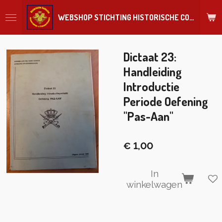
Ga
WEBSHOP STICHTING HISTORISCHE COLLECTIE REGIMENT
direct
naar
de
hoofdinhoud
Dictaat 23:
Handleiding
Introductie
Periode Oefening
"Pas-Aan"
€ 1,00
In
winkelwagen