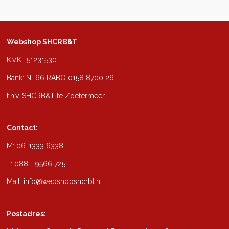
Webshop SHCRB&T
K.v.K.: 51231530
Bank: NL66 RABO 0158 8700 26
t.n.v. SHCRB&T te Zoetermeer
Contact:
M: 06-1333 6338
T: 088 - 9566 725
Mail:
info@webshopshcrbt.nl
Postadres: