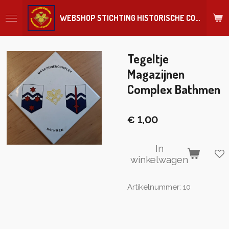
Ga
WEBSHOP STICHTING HISTORISCHE COLLECTIE REGIMENT
direct
naar
de
hoofdinhoud
Tegeltje
Magazijnen
Complex Bathmen
€ 1,00
In
winkelwagen
Artikelnummer:
10