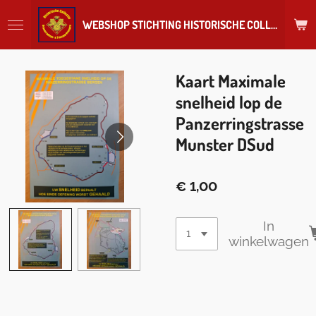
Ga
WEBSHOP STICHTING HISTORISCHE COLLECTIE REGIMENT
direct
naar
de
hoofdinhoud
Kaart Maximale
snelheid lop de
Panzerringstrasse
Munster DSud
€ 1,00
In
winkelwagen