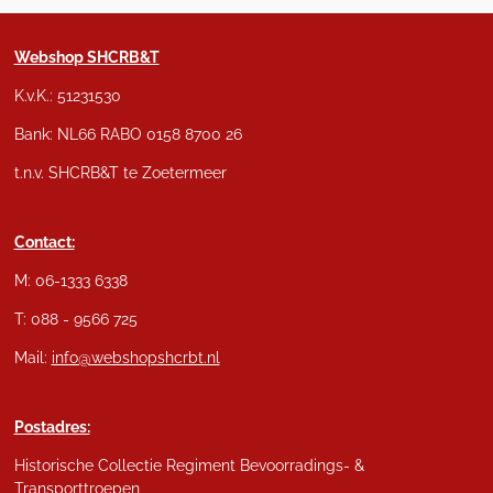
Webshop SHCRB&T
K.v.K.: 51231530
Bank: NL66 RABO 0158 8700 26
t.n.v. SHCRB&T te Zoetermeer
Contact:
M: 06-1333 6338
T: 088 - 9566 725
Mail:
info@webshopshcrbt.nl
Postadres:
Historische Collectie Regiment Bevoorradings- &
Transporttroepen