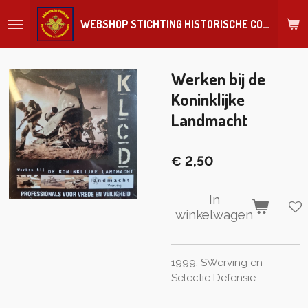
Ga
WEBSHOP STICHTING HISTORISCHE COLLECTIE REGIMENT
direct
naar
de
hoofdinhoud
Werken bij de
Koninklijke
Landmacht
€ 2,50
In
winkelwagen
1999: SWerving en
Selectie Defensie