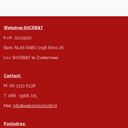
Webshop SHCRB&T
K.v.K.: 51231530
Bank: NL66 RABO 0158 8700 26
t.n.v. SHCRB&T te Zoetermeer
Contact:
M: 06-1333 6338
T: 088 - 9566 725
Mail:
info@webshopshcrbt.nl
Postadres: