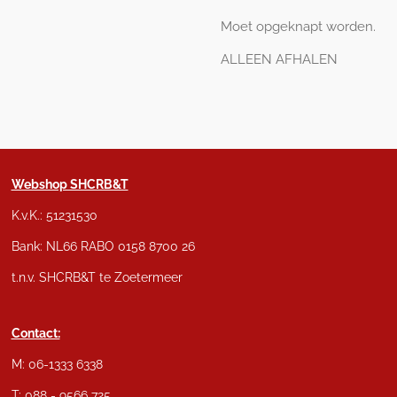
Moet opgeknapt worden.
ALLEEN AFHALEN
Webshop SHCRB&T
K.v.K.: 51231530
Bank: NL66 RABO 0158 8700 26
t.n.v. SHCRB&T te Zoetermeer
Contact:
M: 06-1333 6338
T: 088 - 9566 725