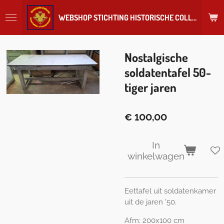
Ga
WEBSHOP STICHTING HISTORISCHE COLLECTIE REGIMENT
direct
naar
de
hoofdinhoud
Nostalgische
soldatentafel 50-
tiger jaren
€ 100,00
In
winkelwagen
Eettafel uit soldatenkamer
uit de jaren '50.
Afm: 200x100 cm