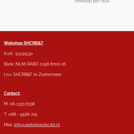
Verkoop per stuk
Webshop SHCRB&T
K.v.K.: 51231530
Bank: NL66 RABO 0158 8700 26
t.n.v. SHCRB&T te Zoetermeer
Contact:
M: 06-1333 6338
T: 088 - 9566 725
Mail:
info@webshopshcrbt.nl