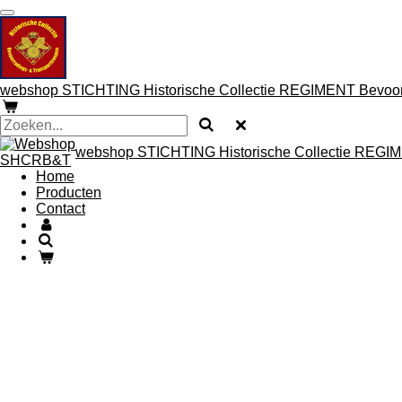
Ga
direct
naar
de
hoofdinhoud
webshop STICHTING Historische Collectie REGIMENT
Bevoor
webshop STICHTING Historische Collectie REG
Home
Producten
Contact