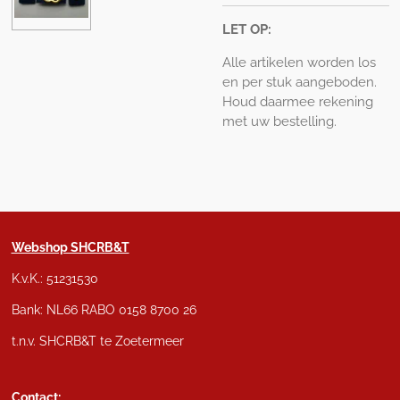
LET OP:
Alle artikelen worden los
en per stuk aangeboden.
Houd daarmee rekening
met uw bestelling.
Webshop SHCRB&T
K.v.K.: 51231530
Bank: NL66 RABO 0158 8700 26
t.n.v. SHCRB&T te Zoetermeer
Contact: