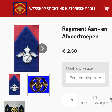
Ga
WEBSHOP STICHTING HISTORISCHE COLLECTIE REGIMENT
direct
naar
de
hoofdinhoud
Regiment Aan- en
Afvoertroepen
€ 2,50
Maak uw keuze:
In
winkelwagen